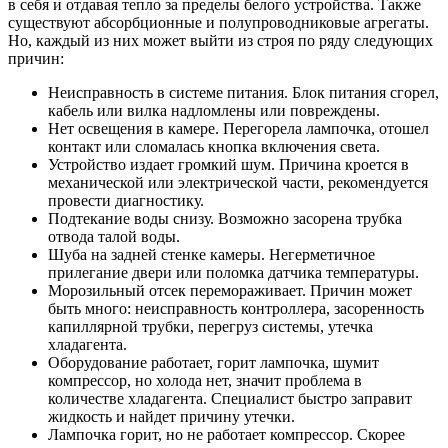
в себя и отдавая тепло за пределы белого устройства. Также
существуют абсорбционные и полупроводниковые агрегаты.
Но, каждый из них может выйти из строя по ряду следующих
причин:
Неисправность в системе питания. Блок питания сгорел,
кабель или вилка надломлены или повреждены.
Нет освещения в камере. Перегорела лампочка, отошел
контакт или сломалась кнопка включения света.
Устройство издает громкий шум. Причина кроется в
механической или электрической части, рекомендуется
провести диагностику.
Подтекание воды снизу. Возможно засорена трубка
отвода талой воды.
Шуба на задней стенке камеры. Негерметичное
прилегание двери или поломка датчика температуры.
Морозильный отсек перемораживает. Причин может
быть много: неисправность контроллера, засоренность
капиллярной трубки, перегруз системы, утечка
хладагента.
Оборудование работает, горит лампочка, шумит
компрессор, но холода нет, значит проблема в
количестве хладагента. Специалист быстро заправит
жидкость и найдет причину утечки.
Лампочка горит, но не работает компрессор. Скорее